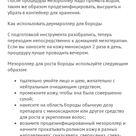
После процедуры мезороллер надо промыть водой,
таким же образом продезинфицировать, высушить и
убрать в контейнер для хранения.
Как использовать дермароллер для бороды
С подготовкой инструмента разобрались, теперь
переходим непосредственно к домашней мезотерапии.
Если вы наносите на кожу миноксидил 2 раза в день,
процедуру лучше проводить вечером.
Мезороллер для роста бороды используйте следующим
образом:
тщательно умойте лицо и шею, желательно с
нейтральным очищающим средством;
промокните кожу, чтобы она была совершенно
сухой;
нанесите на область бороды обычную дозу
препарата с миноксидилом или другое средство
для роста и укрепления волос;
возьмите продезинфицированный мезороллер и
начните прокатывать роликом кожу в разных
направлениях: снизу вверх, сверху вниз, слева-