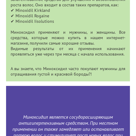
роста волос. Оно входит в состав таких препаратов, как:
✔ Minoxidil Kirkland
✔ Minoxidil Rogaine
✔ Minoxidil Iisolutions
Миноксидил применяют и мужчины, и женщины. Все
средства, которые можно купить в нашем интернет-
магазине, получили самые хорошие отзывы.
Видимые результаты от их применения начинают
проявляться уже через три месяца с начала использования.
А вы знаете, что Миноксидил часто покупают мужчины для
отращивания густой и красивой бороды?!
Миноксидил является сосудорасширяющим
антигипертензивным средством. При местном
применении он также замедляет или останавливает
потерю волос и стимулирует рост новых волос при