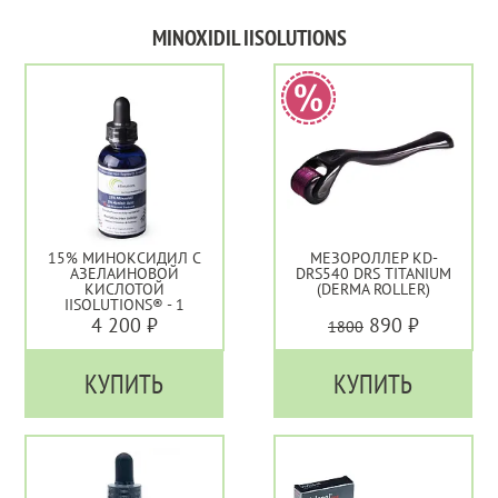
MINOXIDIL IISOLUTIONS
15% МИНОКСИДИЛ С
МЕЗОРОЛЛЕР KD-
АЗЕЛАИНОВОЙ
DRS540 DRS TITANIUM
КИСЛОТОЙ
(DERMA ROLLER)
IISOLUTIONS® - 1
МЕСЯЦ
4 200 ₽
890 ₽
1800
КУПИТЬ
КУПИТЬ