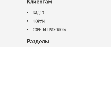
Клиентам
ВИДЕО
ФОРУМ
СОВЕТЫ ТРИХОЛОГА
Разделы
МУЖЧИНАМ
ЖЕНЩИНАМ
МИНОКСИДИЛ
Call-центр
+7 (499) 703-38-83
ОНЛАЙН ЧАТ
INFO@MINOXIDIL4YOU.RU