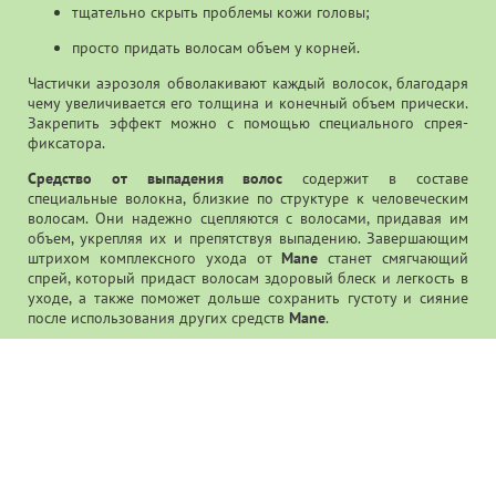
тщательно скрыть проблемы кожи головы;
просто придать волосам объем у корней.
Частички аэрозоля обволакивают каждый волосок, благодаря
чему увеличивается его толщина и конечный объем прически.
Закрепить эффект можно с помощью специального спрея-
фиксатора.
Средство от выпадения волос
содержит в составе
специальные волокна, близкие по структуре к человеческим
волосам. Они надежно сцепляются с волосами, придавая им
объем, укрепляя их и препятствуя выпадению. Завершающим
штрихом комплексного ухода от
Mane
станет смягчающий
спрей, который придаст волосам здоровый блеск и легкость в
уходе, а также поможет дольше сохранить густоту и сияние
после использования других средств
Mane
.
Знак качества
Поскольку продукция
Mane
изначально использовалась в
медицинских учреждениях, она прошла все возможные
тестирования и проверки на качество перед тем, как попасть
на широкий рынок. Специалисты тщательно изучили
воздействие средств
Mane
на кожу и волосы, доказав