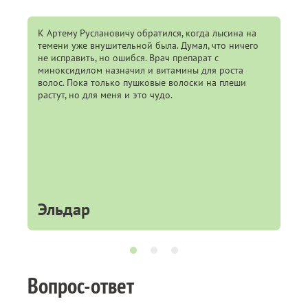
К Артему Руслановичу обратился, когда лысина на
Бол
темени уже внушительной была. Думал, что ничего
суп
не исправить, но ошибся. Врач препарат с
сле
миноксидилом назначил и витамины для роста
зам
волос. Пока только пушковые волоски на плеши
растут, но для меня и это чудо.
Эльдар
Ир
Вопрос-ответ