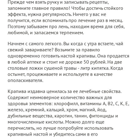
Прежде чем взять ручку и записывать рецепты,
запомните главное правило! Чтобы достичь стойкого
эффекта, нужна регулярность. Ничего у вас не
получится, если вспоминать про лечение раз в месяц.
Поэтому забываем про лень, находим время для себя,
любимой, и запасаемся терпением.
Начнем с самого легкого. Вы когда с утра встаете, чай
свежий завариваете? Возьмите за правило
одновременно готовить настой крапивы. Она продается
в любой аптеке и стоит не дороже 50 рублей. На две
столовые ложки сушеной травы - литр кипятка. Когда
остынет, процеживаете и используете в качестве
ополаскивателя.
Крапива издавна ценилась за ее лечебные свойства.
Содержит неимоверное количество важных для
здоровья элементов: хлорофилл, витамины A, B2, C, K, E,
железо, кремний, кальций, хром, магний, йод,
дубильные вещества, каротин, танин, фитонциды и
многочисленные кислоты. Можно долго еще
перечислять, но лучше попробуйте использовать
крапивный настой и убедитесь сами в его