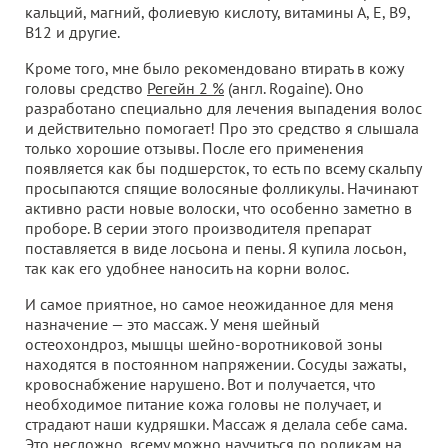
кальций, магний, фолиевую кислоту, витамины А, Е, В9,
В12 и другие.
Кроме того, мне было рекомендовано втирать в кожу
головы средство
Регейн 2 %
(англ. Rogaine). Оно
разработано специально для лечения выпадения волос
и действительно помогает! Про это средство я слышала
только хорошие отзывы. После его применения
появляется как бы подшерсток, то есть по всему скальпу
просыпаются спящие волосяные фолликулы. Начинают
активно расти новые волоски, что особенно заметно в
проборе. В серии этого производителя препарат
поставляется в виде лосьона и пены. Я купила лосьон,
так как его удобнее наносить на корни волос.
И самое приятное, но самое неожиданное для меня
назначение — это массаж. У меня шейный
остеохондроз, мышцы шейно-воротниковой зоны
находятся в постоянном напряжении. Сосуды зажаты,
кровоснабжение нарушено. Вот и получается, что
необходимое питание кожа головы не получает, и
страдают наши кудряшки. Массаж я делала себе сама.
Это несложно, всему можно научиться по роликам на