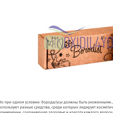
Но при одном условии: борода/усы должны быть ухоженными. 
используют разные средства, среди которых лидирует космети
применении, сохраняющее здоровье и красоту каждого волоска