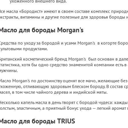
ухоженного внешнего вида.
Все масла «Бородист» имеют в своем составе комплекс природ
экстракты, витамины и другие полезные для здоровья бороды 
Масло для бороды Morgan's
Средства по уходу за бородой и усами Morgan's в когорте бор
культовыми продуктами.
Британский косметический бренд Morgan's был основан в дале
статистика, хотя бы одно средство знаменитой компании есть 
мужчины.
Масло Morgan's по достоинству оценят все мачо, желающие бе
ухоженную, отливающую здоровым блеском бороду. В состав с
масел, в том числе чайного дерева и индийской мяты.
Несколько капель масла в день творят с бородой чудеса: кажды
толстым, эластичным, а приятный бонус ухода — легкий аромат
Масло для бороды TRIUS