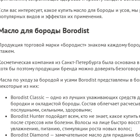
Если вас интересует, какое купить масло для бороды и усов, м
популярных видов и эффектах их применения.
Масло для бороды Borodist
Продукция торговой марки «Бородист» знакома каждому борода
стажем.
Косметическая компания из Санкт-Петербурга была основана в
хотя бы поэтому продукции бренда можно доверять безоговор
Масла по уходу за бородой и усами Borodist представлены в б
некоторые из них:
Borodist Classic — одно из лучших ухаживающих средств 
бородки и окладистой бороды. Состав облегчает расчесыв
послушными, сильными, здоровыми;
Borodist Hunter подойдет всем, кто не знает, какое купи
после стрессов или болезни. Волосы на лице быстро восс
увлажнению, питанию, стимуляции роста новых волос;
Borodist Diamond — замечательное масло для придания б