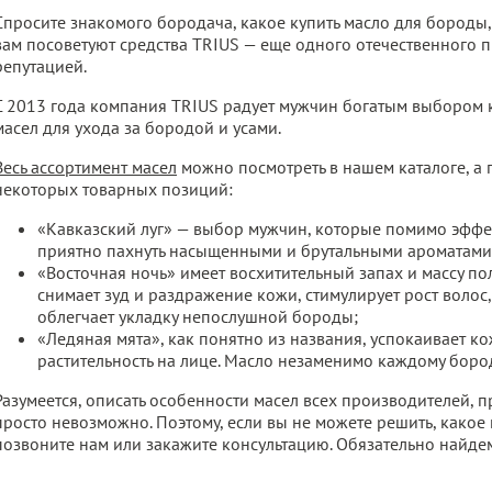
Спросите знакомого бородача, какое купить масло для бороды,
вам посоветуют средства TRIUS — еще одного отечественного 
репутацией.
С 2013 года компания TRIUS радует мужчин богатым выбором к
масел для ухода за бородой и усами.
Весь ассортимент масел
можно посмотреть в нашем каталоге, а 
некоторых товарных позиций:
«Кавказский луг» — выбор мужчин, которые помимо эффе
приятно пахнуть насыщенными и брутальными ароматами 
«Восточная ночь» имеет восхитительный запах и массу п
снимает зуд и раздражение кожи, стимулирует рост волос
облегчает укладку непослушной бороды;
«Ледяная мята», как понятно из названия, успокаивает кож
растительность на лице. Масло незаменимо каждому боро
Разумеется, описать особенности масел всех производителей, 
просто невозможно. Поэтому, если вы не можете решить, какое 
позвоните нам или закажите консультацию. Обязательно найдем