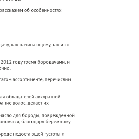
ы расскажем об особенностях
чу, как начинающему, так и со
 2012 году тремя бородачами, и
очно.
огатом ассортименте, перечислим
для обладателей аккуратной
ание волос, делает их
ть масло для бороды, поврежденной
тановятся, благодаря бережному
ороде недостающей густоты и