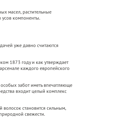
ных масел, растительные
и усов компоненты.
одачей уже давно считаются
ком 1873 году и как утверждает
в арсенале каждого европейского
з особых забот иметь впечатляюще
редства входит целый комплекс
й волосок становится сильным,
 природной свежести.