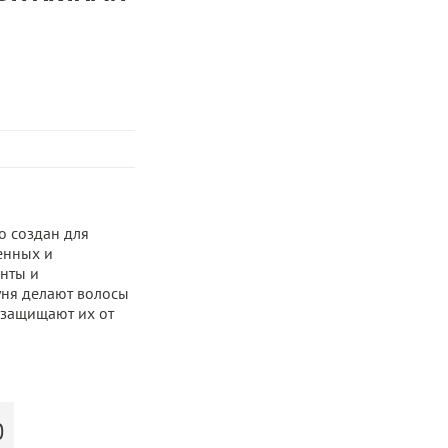
o создан для
енных и
нты и
уня делают волосы
 защищают их от
Ю