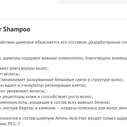
ir Shampoo
йствие шампуня объясняется его составом, разработанным сп
а, шампунь содержит важные компоненты, благотворно влияющ
ают влагу внутри волос;
ет волосы;
станавливает разорванные белковые связи в структуре волос;
сидант и стимулятор регенерации клеток;
вно увлажняют волосы;
е рецепторы кожи и способствует росту волос;
минокислоты, входящая в состав всех важных белков;
ы, листьев березы и камелии — кладезь полезных для волос ви
понентов в состав шампуня Amino-Acid Hair входят только ща
ия, PEG-7.