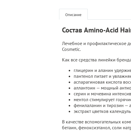
Описание
Состав Amino-Acid Ha
Лечебное и профилактическое де
Cosmetic.
Как все средства линейки бренд
глицерин и аланин удержив
пантенол питает и увлажня
аспарагиновая кислота вос
аллантоин — мощный антиок
серин и мочевина интенси
ментол стимулирует горячи
фенилаланин и тирозин — а
экстракт цветков календул
В качестве вспомогательных ком
бетаин, феноксиэтанол, соли натр