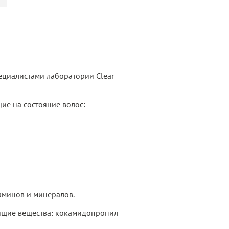
ециалистами лаборатории Clear
ие на состояние волос:
таминов и минералов.
дящие вещества: кокамидопропил