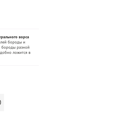
урального ворса
елей бороды и
на бороды разной
удобно ложится в
Ю