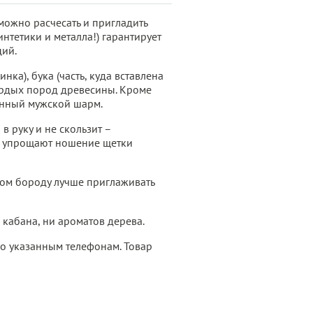
можно расчесать и пригладить
нтетики и металла!) гарантирует
ций.
инка), бука (часть, куда вставлена
вердых пород древесины. Кроме
бенный мужской шарм.
в руку и не скользит –
ы упрощают ношение щетки
лом бороду лучше приглаживать
кабана, ни ароматов дерева.
по указанным телефонам. Товар