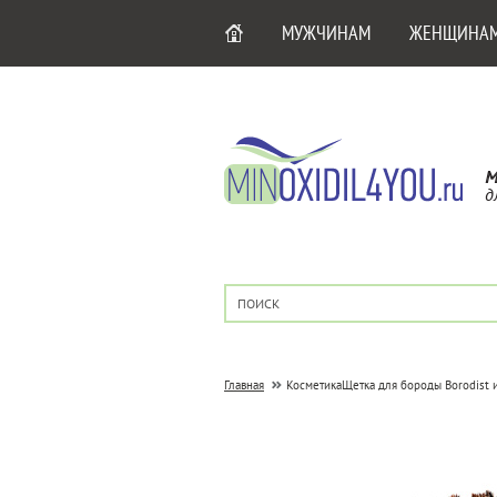
МУЖЧИНАМ
ЖЕНЩИНА
М
д
Главная
Косметика
Щетка для бороды Borodist и