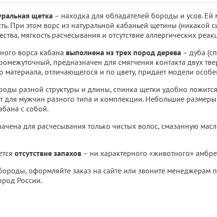
уральная щетка
– находка для обладателей бороды и усов. Ей 
ь. При этом ворс из натуральной кабаньей щетины (никакой си
ества, мягкость расчесывания и отсутствие аллергических реак
ьного ворса кабана
выполнена из трех пород дерева
– дуба (сп
 промежуточный, предназначен для смягчения контакта двух т
го материала, отличающегося и по цвету, придает модели осо
роды разной структуры и длины, спинка щетки удобно ложится 
ит для мужчин разного типа и комплекции. Небольшие размер
абана с собой.
ачена для расчесывания только чистых волос, смазанную мас
ется
отсутствие запахов
– ни характерного «животного» амбре 
я бороды, оформляйте заказ на сайте или звоните менеджерам 
ород России.