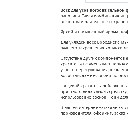
Воск для усов Borodist сильной
ланолина. Такая комбинация ингр
волоскам и длительное сохране
Яркий и насыщенный аромат кофе
Для укладки воск Бородист силь
лучшего закрепления кончики мо
Отсутствие других компонентов 
краситель) не уменьшает пользу 
усов от пересушивания, не дает 
волоскам, даже если они полнос
Пищевой краситель, добавленный
приятного вида самому средству
использование восков – они дел
В нашем интернет-магазине вы см
производителя, оформить заказ 