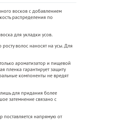
иного восков с добавлением
гкость распределения по
оска для укладки усов.
росту волос наносят на усы. Для
 только ароматизатор и пищевой
ная пленка гарантирует защиту
туральные компоненты не вредят
м лишь для придания более
шое затемнение связано с
ар поставляется напрямую от