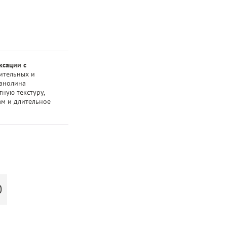
ксации с
ительных и
ланолина
тную текстуру,
ам и длительное
Ю