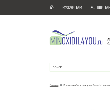
МУЖЧИНАМ
ЖЕНЩИНА
М
д
Главная
Косметика
Воск для усов Borodist силь