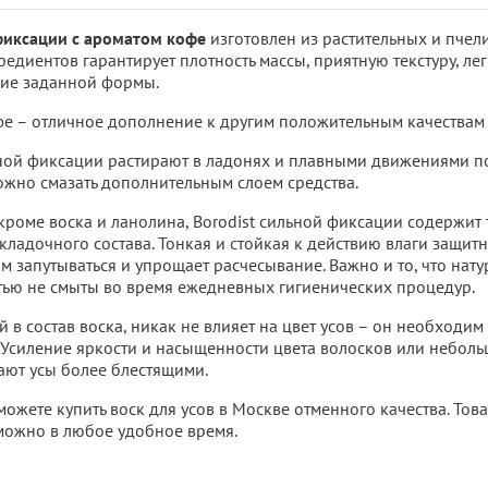
 фиксации с ароматом кофе
изготовлен из растительных и пчел
едиентов гарантирует плотность массы, приятную текстуру, ле
ние заданной формы.
 – отличное дополнение к другим положительным качествам в
ной фиксации растирают в ладонях и плавными движениями по 
жно смазать дополнительным слоем средства.
(кроме воска и ланолина, Borodist сильной фиксации содержит
укладочного состава. Тонкая и стойкая к действию влаги защит
им запутываться и упрощает расчесывание. Важно и то, что на
тью не смыты во время ежедневных гигиенических процедур.
 в состав воска, никак не влияет на цвет усов – он необходи
. Усиление яркости и насыщенности цвета волосков или неболь
ают усы более блестящими.
ожете купить воск для усов в Москве отменного качества. Тов
можно в любое удобное время.