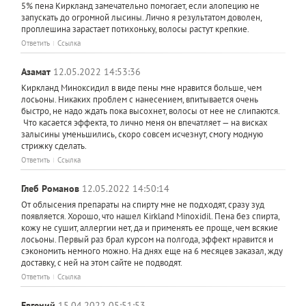
5% пена Киркланд замечательно помогает, если алопецию не
запускать до огромной лысины. Лично я результатом доволен,
проплешина зарастает потихоньку, волосы растут крепкие.
Ответить
Ссылка
Азамат
12.05.2022 14:53:36
Киркланд Миноксидил в виде пены мне нравится больше, чем
лосьоны. Никаких проблем с нанесением, впитывается очень
быстро, не надо ждать пока высохнет, волосы от нее не слипаются.
Что касается эффекта, то лично меня он впечатляет — на висках
залысины уменьшились, скоро совсем исчезнут, смогу модную
стрижку сделать.
Ответить
Ссылка
Глеб Романов
12.05.2022 14:50:14
От облысения препараты на спирту мне не подходят, сразу зуд
появляется. Хорошо, что нашел Kirkland Minoxidil. Пена без спирта,
кожу не сушит, аллергии нет, да и применять ее проще, чем всякие
лосьоны. Первый раз брал курсом на полгода, эффект нравится и
сэкономить немного можно. На днях еще на 6 месяцев заказал, жду
доставку, с ней на этом сайте не подводят.
Ответить
Ссылка
Евгений
15.04.2022 05:51:53