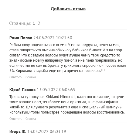
Добавить отзыв
Страницы:
1
2
Рома Попов
24.06.2022 10:21:50
Ребята хочу поделиться со всеми. У меня подружка, невеста моя,
стала говорить что лысина обычно у бабников бывает. И я на спор
сказал что к свадьбе волосы будут лучше чем у тебя. средство то
знал - лосьон моему напарнику помог. а мне пена понравилась. но
если честно не сам выбрал. а у трихолога спросил - он посоветовал
5% Киркланд. свадьбы еще нет, а прическа появилась!!!
Ответить
Ссылка
Юрий Павлов
13.05.2022 06:03:59
Три раза тут покупал Kirkland Minoxidil, качество отличное, по цене
тоже вполне норм, тем более пена оригинал, а не фальсификат
какой-то. Для лучшего результата я еще и специальный шампунь
использую, чтобы побыстрее поредевшие волосы восстановились.
Ответить
Ссылка
Игорь Ф.
13.05.2022 06:03:19