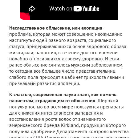
Наследственное облысение, или алопеция
–
проблема, которая может совершенно неожиданно
настигнуть людей разного возраста, социального
статуса, придерживающихся основ здорового образа
жизни, или, напротив, в течение долгого времени
похабно относившихся к своему здоровью. И если
ранее облысение считалось мужским заболеванием,
то сегодня все большее число представительниц
слабого пола приходят в кабинет трихолога явными
признаками развития алопеции.
К счастью, современная наука знает, как помочь
пациентам, страдающим от облысения.
Широкой
популярностью во всем мире пользуются препараты
для снижения интенсивности выпадения и
восстановления роста волос от знаменитого
американского бренда Kirkland, продукция которого
получила одобрение Департамента контроля качества
продуктов США. Одним из таких средств является
пена