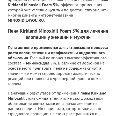
Kirkland Minoxidil Foam 5%,
эффект от применения
которой уже успели ощутить и по достоинству оценить
многие клиенты интернет-магазина
MINOXIDIL4YOU.RU.
Пена Kirkland Minoxidil Foam 5% для лечения
алопеции у женщин и мужчин
Пена активно применяется для активизации процесса
роста волос, лечения и профилактики андрогенного
облысения.
Главный компонент высокоэффективного
состава –
Миноксидил 5%.
В отличие от лосьонов на
основе этого препарата, пена не содержит спирт, а
значит – не может спровоцировать аллергических
реакций или привести к чрезмерной сухости кожи
головы.
Наилучших результатов от применения
пены Kirkland
Minoxidil
стоит ожидать тем, кто не стал дожидаться
образования явных залысин, а начал лечение на
ранних стадиях. Но пациентам, которые уже давно
страдают от алопеции, не стоит расстраиваться и