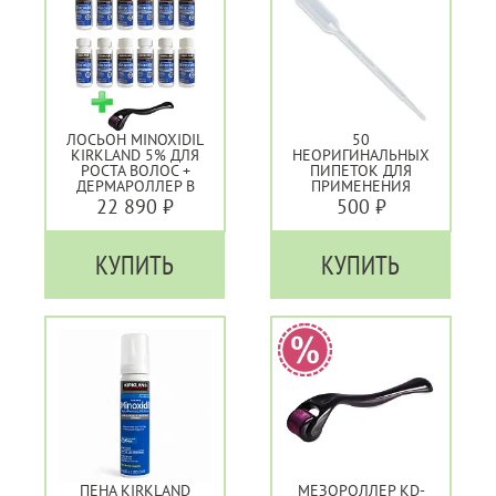
ЛОСЬОН MINOXIDIL
50
KIRKLAND 5% ДЛЯ
НЕОРИГИНАЛЬНЫХ
РОСТА ВОЛОС +
ПИПЕТОК ДЛЯ
ДЕРМАРОЛЛЕР В
ПРИМЕНЕНИЯ
ПОДАРОК - 12
MINOXIDIL KIRKLAND
22 890 ₽
500 ₽
ФЛАКОНОВ
5%
КУПИТЬ
КУПИТЬ
ПЕНА KIRKLAND
МЕЗОРОЛЛЕР KD-