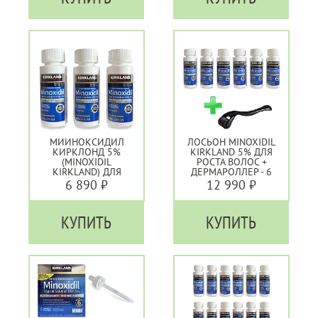
МИИНОКСИДИЛ
ЛОСЬОН MINOXIDIL
КИРКЛОНД 5%
KIRKLAND 5% ДЛЯ
(MINOXIDIL
РОСТА ВОЛОС +
KIRKLAND) ДЛЯ
ДЕРМАРОЛЛЕР - 6
РОСТА ВОЛОС - 3
ФЛАКОНОВ
6 890 ₽
12 990 ₽
ФЛАКОНА
КУПИТЬ
КУПИТЬ