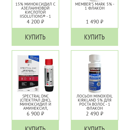
15% МИНОКСИДИЛ С
MEMBER'S MARK 5% -
АЗЕЛАИНОВОЙ
1 ФЛАКОН
КИСЛОТОЙ
IISOLUTIONS® - 1
МЕСЯЦ
4 200 ₽
1 490 ₽
КУПИТЬ
КУПИТЬ
SPECTRAL DNC
ЛОСЬОН MINOXIDIL
(СПЕКТРАЛ ДНС),
KIRKLAND 5% ДЛЯ
МИНОКСИДИЛ И
РОСТА ВОЛОС - 1
АМИНЕКСИЛ,
ФЛАКОН
ПРЕПАРАТ ДЛЯ
6 900 ₽
2 490 ₽
БОРЬБЫ С
ОБЛЫСЕНИЕМ
КУПИТЬ
КУПИТЬ