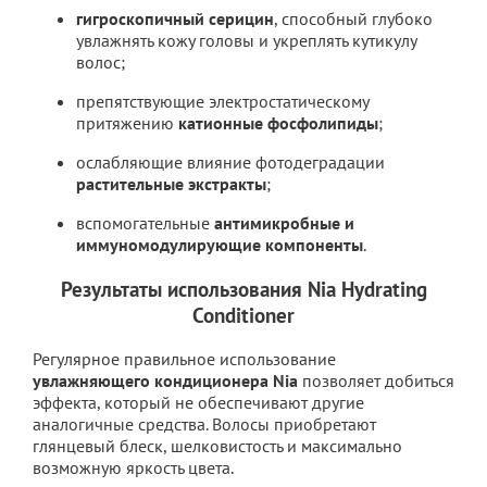
гигроскопичный серицин
, способный глубоко
увлажнять кожу головы и укреплять кутикулу
волос;
препятствующие электростатическому
притяжению
катионные фосфолипиды
;
ослабляющие влияние фотодеградации
растительные экстракты
;
вспомогательные
антимикробные и
иммуномодулирующие компоненты
.
Результаты использования Nia Hydrating
Conditioner
Регулярное правильное использование
увлажняющего кондиционера Nia
позволяет добиться
эффекта, который не обеспечивают другие
аналогичные средства. Волосы приобретают
глянцевый блеск, шелковистость и максимально
возможную яркость цвета.