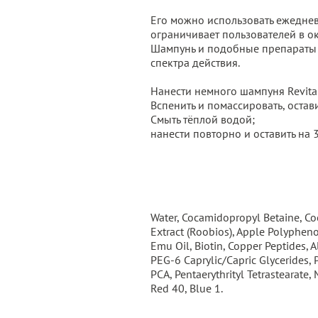
Его можно использовать ежеднев
ограничивает пользователей в о
Шампунь и подобные препараты н
спектра действия.
Нанести немного шампуня Revita
Вспенить и помассировать, остави
Смыть тёплой водой;
нанести повторно и оставить на 
Water, Cocamidopropyl Betaine, Coc
Extract (Roobios), Apple Polyphenol
Emu Oil, Biotin, Copper Peptides, A
PEG-6 Caprylic/Capric Glycerides, 
PCA, Pentaerythrityl Tetrastearate
Red 40, Blue 1.