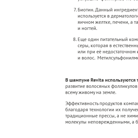
Биотин. Данный ингредиент
используется в дерматолог
яичном желтке, печени, а 
и ногтей.
Еще один питательный комп
серы, которая в естествен
или при её недостаточном 
и волос. Метилсульфонилме
В шампуне Revita используются 
развитие волосяных фолликулов
всему живому на земле.
Эффективность продуктов компан
благодаря технологии их получе
традиционные прессы, а не хими
молекулы неповрежденными, а б