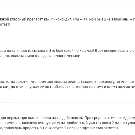
сть такой классный препарат, как Миноксидил. Мы — я и мои бывшие залысины —
отает!
сы начали просто сыпаться. Это был какой-то кошмар! Врач посоветовал это ср
ся, что волосы стали выпадать намного меньше.
ю, когда заметил, что начинают волосы редеть, сходил к трихологу, по его на
тает, но я не запускал ее до глобальных размеров, поэтому и всем советую не 
 при первых признаках плеши начал действовать. Про средства с миноксидило
 применять, пшикнул нужную дозу на проблемный участок кожи 2 раза в сутки, 
ю, подождать придется. У меня спустя 5 месяцев эффект стал заметен.