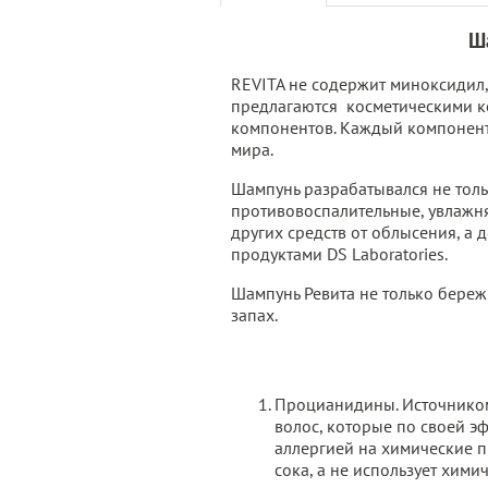
Ш
REVITA не содержит миноксидил,
предлагаются косметическими к
компонентов. Каждый компонент
мира.
Шампунь разрабатывался не толь
противовоспалительные, увлажня
других средств от облысения, а
продуктами DS Laboratories.
Шампунь Ревита не только береж
запах.
Процианидины. Источником
волос, которые по своей эф
аллергией на химические п
сока, а не использует хим