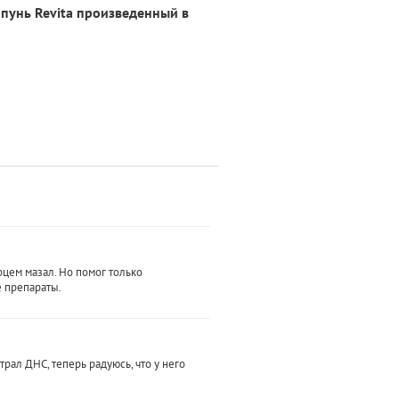
пунь Revita произведенный в
рцем мазал. Но помог только
е препараты.
трал ДНС, теперь радуюсь, что у него