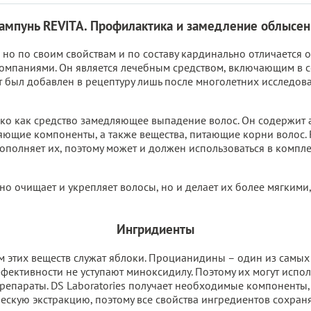
ампунь REVITA. Профилактика и замедление облысен
 но по своим свойствам и по составу кардинально отличается
омпаниями. Он является лечебным средством, включающим в с
 был добавлен в рецептуру лишь после многолетних исследов
ко как средство замедляющее выпадение волос. Он содержит 
ющие компоненты, а также вещества, питающие корни волос. 
 дополняет их, поэтому может и должен использоваться в комп
но очищает и укрепляет волосы, но и делает их более мягким
Ингридиенты
 этих веществ служат яблоки. Процианидины – один из самых
фективности не уступают миноксидилу. Поэтому их могут исполь
репараты. DS Laboratories получает необходимые компоненты,
ическую экстракцию, поэтому все свойства ингредиентов сохра