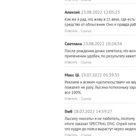
Алексей
23.08.2022 12:05:23
Как же я рад, что живу в 21 веке, где е
средство от облысения. Оно и правда раб
Ответить
Ссылка
Светлана
23.08.2022 10:24:34
После рождения дочки заметила, что воло
применении удобен, по результату кажет
Ответить
Ссылка
Макс Ш.
19.07.2022 05:39:35
Рекламе и всяким «целительствам» не вер
пожалел ни разу. Лысина потихоньку зарас
все 100%.
Ответить
Ссылка
Глеб
18.07.2022 14:59:27
Лысину «носить» я не любитель, поэтому
итоге заказал SPECTRAL DNC. Спрей легко
что кудри до пояса вырастут через недел
Ответить
Ссылка