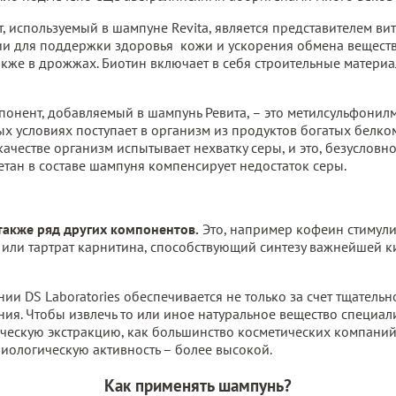
, используемый в шампуне Revita, является представителем ви
ии для поддержки здоровья кожи и ускорения обмена веществ
также в дрожжах. Биотин включает в себя строительные материа
онент, добавляемый в шампунь Ревита, – это метилсульфонилм
ных условиях поступает в организм из продуктов богатых белк
качестве организм испытывает нехватку серы, и это, безусловн
тан в составе шампуня компенсирует недостаток серы.
также ряд других компонентов.
Это, например кофеин стимул
 или тартрат карнитина, способствующий синтезу важнейшей 
ии DS Laboratories обеспечивается не только за счет тщатель
ния. Чтобы извлечь то или иное натуральное вещество специа
ческую экстракцию, как большинство косметических компаний.
иологическую активность – более высокой.
Как применять шампунь?