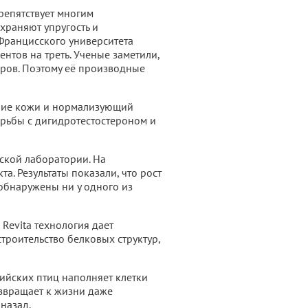
репятствует многим
храняют упругость и
Францисского университета
нтов на треть. Ученые заметили,
ров. Поэтому её производные
ение кожи и нормализующий
борьбы с дигидротестостероном и
ской лаборатории. На
. Результаты показали, что рост
 обнаружены ни у одного из
Revita технология дает
троительство белковых структур,
ийских птиц наполняет клетки
звращает к жизни даже
назад.