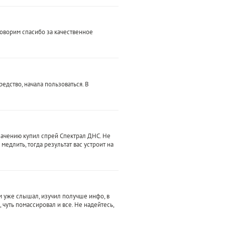
 говорим спасибо за качественное
едство, начала пользоваться. В
значению купил спрей Спектрал ДНС. Не
медлить, тогда результат вас устроит на
м уже слышал, изучил получше инфо, в
чуть помассировал и все. Не надейтесь,