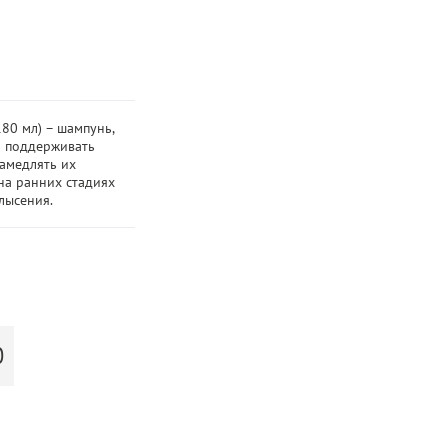
80 мл) – шампунь,
о поддерживать
амедлять их
на ранних стадиях
лысения.
Ю