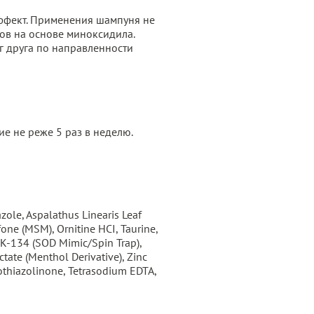
эффект. Применения шампуня не
ов на основе миноксидила.
г друга по направленности
ие не реже 5 раз в неделю.
zole, Aspalathus Linearis Leaf
fone (MSM), Ornitine HCI, Taurine,
 EUK-134 (SOD Mimic/Spin Trap),
tate (Menthol Derivative), Zinc
sothiazolinone, Tetrasodium EDTA,