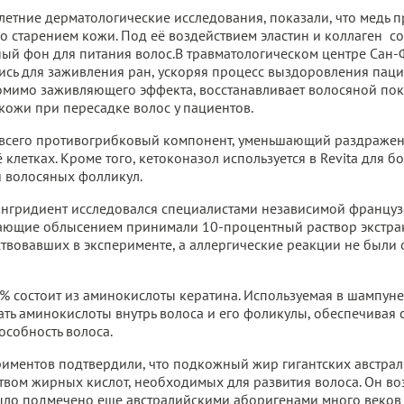
етние дерматологические исследования, показали, что медь п
о старением кожи. Под её воздействием эластин и коллаген со
ый фон для питания волос.В травматологическом центре Сан-
сь для заживления ран, ускоряя процесс выздоровления пацие
помимо заживляющего эффекта, восстанавливает волосяной пок
кожи при пересадке волос у пациентов.
е всего противогрибковый компонент, уменьшающий раздраж
 клетках. Кроме того, кетоконазол используется в Revita для 
 волосяных фолликул.
 ингридиент исследовался специалистами независимой француз
ющие облысением принимали 10-процентный раствор экстракта
ствовавших в эксперименте, а аллергические реакции не были
% состоит из аминокислоты кератина. Используемая в шампуне 
ть аминокислоты внутрь волоса и его фоликулы, обеспечивая с
собность волоса.
иментов подтвердили, что подкожный жир гигантских австрал
твом жирных кислот, необходимых для развития волоса. Он во
ыло подмечено еще австралийскими аборигенами много веков 