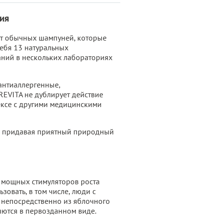
ия
 от обычных шампуней, которые
ебя 13 натуральных
аний в нескольких лабораториях
антиаллергенные,
REVITA не дублирует действие
лексе с другими медицинскими
и, придавая приятный природный
 мощных стимуляторов роста
зовать, в том числе, люди с
 непосредственно из яблочного
няются в первозданном виде.