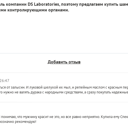
ь компании DS Laboratories, поэтому предлагаем купить шам
ими контролирующими органами.
Добавить отзыв
26:47
иться от залысин. И луковой шелухой их мыл, и репейным маслом с красным пе
то нужно не валять дурака с народными средствами, а сразу покупать надежны
Я понимаю, что мужчину красит не это, но все равно неприятно. Купила ему Спек
нозначно рекомендую!