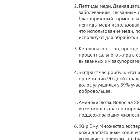
Пептиды меди. Двенадцатил
заболеваниям, связанным с
благоприятный гормональн
пептиды меди использовали
что использование меди, 
используют для обработки 
Кетоконазол – это, прежд
процент сального жира в её
вызванных им закупорками
Экстракт чая ройбуш. Этот
протяжении 90 дней страда
волос улучшился у 89% уча
добровольцев.
Аминокислоты. Волос на 88
возможность траспортирова
поддерживающих жизнеспо
Жир Эму. Множество экспер
кожи достаточным количес
уснувшие фоликулы, что б