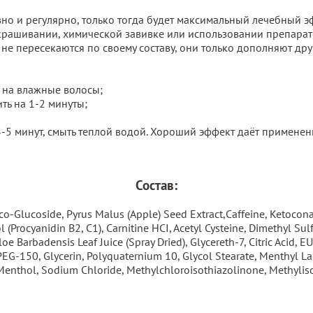
но и регулярно, только тогда будет максимальный лечебный 
крашивании, химической завивке или использовании препарат
е пересекаются по своему составу, они только дополняют дру
 на влажные волосы;
ть на 1-2 минуты;
3-5 минут, смыть теплой водой. Хороший эффект даёт применен
Состав:
o-Glucoside, Pyrus Malus (Apple) Seed Extract,Caffeine, Ketocona
 (Procyanidin B2, C1), Carnitine HCI, Acetyl Cysteine, Dimethyl Sul
loe Barbadensis Leaf Juice (Spray Dried), Glycereth-7, Citric Acid,
PEG-150, Glycerin, Polyquaternium 10, Glycol Stearate, Menthyl Lac
, Menthol, Sodium Chloride, Methylchloroisothiazolinone, Methyli