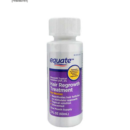
(Ревивоген)