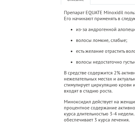
Препарат EQUATE Minoxidil поль
Его начинают применять в следу
из-за андрогенной алопец
волосы ломкие, слабые;
есть желание отрастить вол
волосы недостаточно густы
В средстве содержится 2% актив
нежелательных местах и актуальн
стимулирует циркуляцию крови и
входят в стадию роста.
Миноксидил действует на женщин
процентное содержание активного
курса длительностью 3-4 недели.
обеспечивает 3 курса лечения.