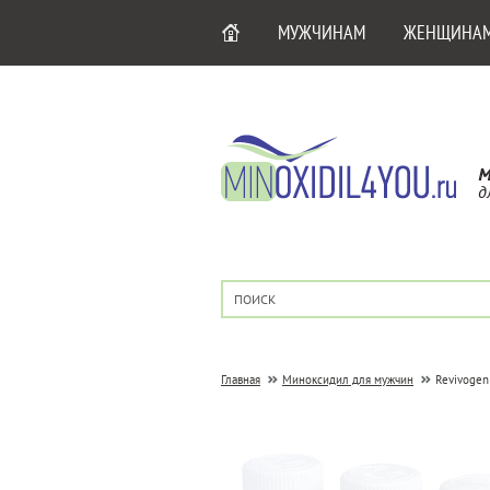
МУЖЧИНАМ
ЖЕНЩИНА
М
д
Главная
Миноксидил для мужчин
Revivogen