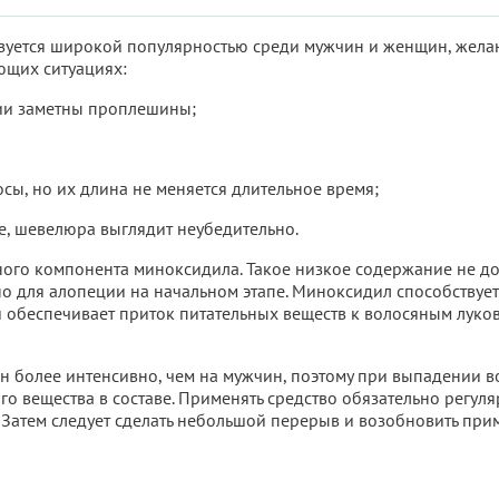
зуется широкой популярностью среди мужчин и женщин, желаю
ющих ситуациях:
ии заметны проплешины;
осы, но их длина не меняется длительное время;
е, шевелюра выглядит неубедительно.
ного компонента миноксидила. Такое низкое содержание не до
о для алопеции на начальном этапе. Миноксидил способствует 
 обеспечивает приток питательных веществ к волосяным луко
 более интенсивно, чем на мужчин, поэтому при выпадении в
 вещества в составе. Применять средство обязательно регуляр
 Затем следует сделать небольшой перерыв и возобновить прим