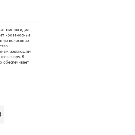
жит миноксидил
яет кровеносные
ению волосяных
ство
инам, желающим
 шевелюру. В
то обеспечивает
Ю