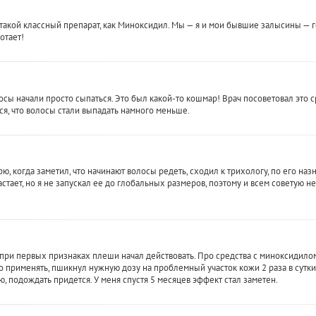
сть такой классный препарат, как Миноксидил. Мы — я и мои бывшие залысины —
отает!
сы начали просто сыпаться. Это был какой-то кошмар! Врач посоветовал это ср
ся, что волосы стали выпадать намного меньше.
ю, когда заметил, что начинают волосы редеть, сходил к трихологу, по его на
тает, но я не запускал ее до глобальных размеров, поэтому и всем советую не 
 при первых признаках плеши начал действовать. Про средства с миноксидило
 применять, пшикнул нужную дозу на проблемный участок кожи 2 раза в сутки, 
ю, подождать придется. У меня спустя 5 месяцев эффект стал заметен.