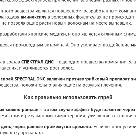
ного вещества является новшеством, разработанным компание
Благодаря
аминексилу
в волосяных фолликулах не происходит
, не позволяющие расти новым волоскам на месте выпавших.
разработали японские медики, и оно является отличным стиму
щееся производным витамина A. Оно усиливает воздействие
м
 в состав
СПЕКТРАЛ ДНС
– еще одно новшество компании. Бла
аления, и усиливается рост волос.
 спрей SPECTRAL DNC включен противогрибковый препарат п
 вещества, положительно влияющие на результат лечения.
Как правильно использовать спрей
к можно раньше – в этом случае эффект будет заметен через
ми кожи и результатами химиотерапии, улучшение состояния 
день, через равные промежутки времени.
Если вы пропустили 
ную дозу препарата.