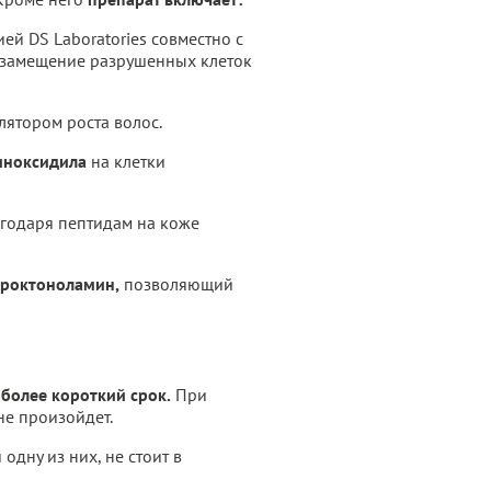
й DS Laboratories совместно с
 замещение разрушенных клеток
лятором роста волос.
иноксидила
на клетки
годаря пептидам на коже
ироктоноламин,
позволяющий
 более короткий срок.
При
не произойдет.
одну из них, не стоит в