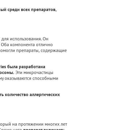
ый среди всех препаратов,
о для использования. Он
Оба компонента отлично
 помогли препараты, содержащие
ries была разработана
носомы.
Эти микрочастицы
ему оказываются способными
ть количество аллергических
оторый на протяжении многих лет
 Кроме него
препарат включает: