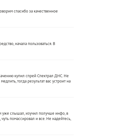
 говорим спасибо за качественное
едство, начала пользоваться. В
значению купил спрей Спектрал ДНС. Не
медлить, тогда результат вас устроит на
м уже слышал, изучил получше инфо, в
чуть помассировал и все. Не надейтесь,