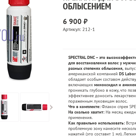
ОБЛЫСЕНИЕМ
6 900 ₽
Артикул: 212-1
SPECTRAL DNC – это высокоэффект
для восстановления волос у мужч
разных степенях облысения,
выпус
американской компанией
DS Labor
обладает особым составом действ
включающих
миноксидил и аминек
проникать глубоко в кожу, что поз
эффективнее доносить лекарствен
пораженным луковицам волос.
Что в комплекте:
Флакон спрея SPE
На сколько хватит:
На месяц ежедн
применения.
Как правильно использовать:
Встря
проблемную зону нанесите несколь
нажатий (это составит 1 мл). Легк