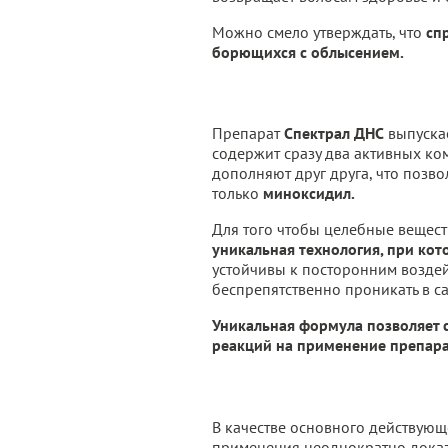
Можно смело утверждать, что
сп
борющихся с облысением.
Препарат
Спектрал ДНС
выпуска
содержит сразу два активных ко
дополняют друг друга, что позв
только
миноксидил.
Для того чтобы целебные вещест
уникальная технология, при ко
устойчивы к посторонним воздей
беспрепятственно проникать в с
Уникальная формула позволяет с
реакций на применение препара
В качестве основного действующ
применения неоднократно доказ