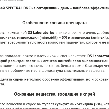
рей SPECTRAL DNC на сегодняшний день – наиболее эффективн
Особенности состава препарата
ется компанией
DS Laboratories
в виде спрея, что очень удобн
мпонента:
миноксидил (minoxidil) – 5% и аминексил (aminexil).
оляет возобновить плотность волос тем пациентам, которым не
ва попадали прямо в клетки кожи, специалистами
DS Laborato
торой роль транспортных агентов-контейнеров выполняют на
ствиями и намного меньше клеток белка в коже, благодаря ч
амые проблемные места, донося туда спасительные вещества.
делать спрей не только особенно эффективным, но и сократи
та.
Основные вещества, входящие в спрей
его вещества в спрее выступает
сульфат миноксидила (5%)
, к
ал свою эффективность при лечении алопеции разных типов.