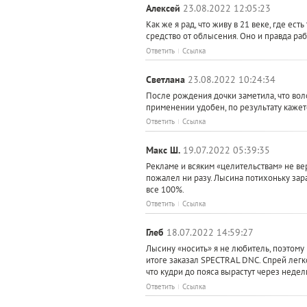
Алексей
23.08.2022 12:05:23
Как же я рад, что живу в 21 веке, где е
средство от облысения. Оно и правда раб
Ответить
Ссылка
Светлана
23.08.2022 10:24:34
После рождения дочки заметила, что воло
применении удобен, по результату кажет
Ответить
Ссылка
Макс Ш.
19.07.2022 05:39:35
Рекламе и всяким «целительствам» не вер
пожалел ни разу. Лысина потихоньку зарас
все 100%.
Ответить
Ссылка
Глеб
18.07.2022 14:59:27
Лысину «носить» я не любитель, поэтому
итоге заказал SPECTRAL DNC. Спрей легко
что кудри до пояса вырастут через недел
Ответить
Ссылка