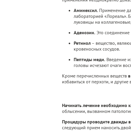
Аминексил.
Применение дан
лабораторией «Лореаль». 
луковицы на коллагеновые
Аденозин.
Это соединение 
Ретинол
– вещество, являю
кровеносных сосудов.
Пептиды меди.
Введение их
головы исчезают очаги восп
Кроме перечисленных веществ
в
избавиться от перхоти, и другие
Начинать лечение необходимо ка
облысении, вызванном патология
Процедуры проводите дважды в 
следующий прием наносить двой