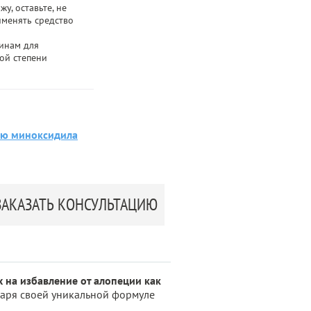
у, оставьте, не
именять средство
инам для
ой степени
ию миноксидила
ЗАКАЗАТЬ КОНСУЛЬТАЦИЮ
 на избавление от алопеции как
даря своей уникальной формуле