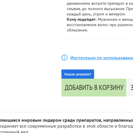
движениями вотрите препарат в кож
смывая, до полного высыхания. Пр
каждый день, утром и вечером.
Кому подойдет:
Мужчинам и женщ
восстановления волос при различн
облысения.
Инструкция по использован
Нашли дешевле?
ДОБАВИТЬ В КОРЗИНУ
являющееся мировым лидером среди препаратов, направленных
единяет все современные разработки в этой области и благо
отличный вид.