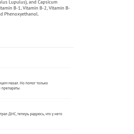
ulus Lupulus), and Capsicum
tamin B-1, Vitamin B-2, Vitamin B-
and Phenoxyethanol.
рцем мазал. Но помог только
е препараты.
трал ДНС, теперь радуюсь, что у него