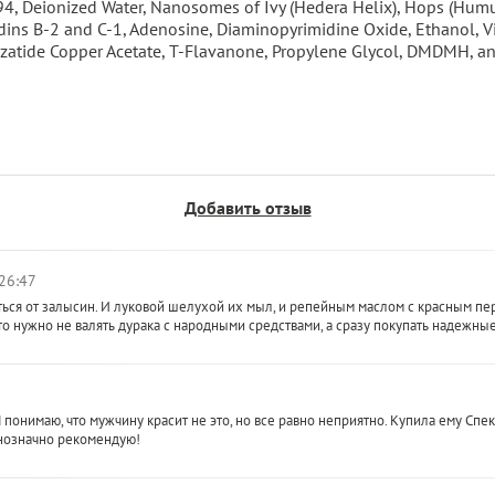
94, Deionized Water, Nanosomes of Ivy (Hedera Helix), Hops (Hum
ins B-2 and C-1, Adenosine, Diaminopyrimidine Oxide, Ethanol, Vi
 Prezatide Copper Acetate, T-Flavanone, Propylene Glycol, DMDMH, 
Добавить отзыв
26:47
иться от залысин. И луковой шелухой их мыл, и репейным маслом с красным пе
то нужно не валять дурака с народными средствами, а сразу покупать надежны
Я понимаю, что мужчину красит не это, но все равно неприятно. Купила ему Спек
нозначно рекомендую!