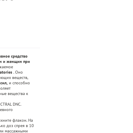
ивное средство
ин и женщин при
каемое
atories
. Оно
ующих веществ,
сил,
и способно
воляет
ные вещества к
CTRAL DNC.
евного
хните флакон. На
ко доз спрея в 10
ими массажными