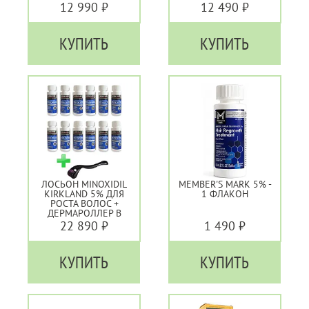
ФЛАКОНОВ
12 990 ₽
12 490 ₽
КУПИТЬ
КУПИТЬ
ЛОСЬОН MINOXIDIL
MEMBER'S MARK 5% -
KIRKLAND 5% ДЛЯ
1 ФЛАКОН
РОСТА ВОЛОС +
ДЕРМАРОЛЛЕР В
ПОДАРОК - 12
22 890 ₽
1 490 ₽
ФЛАКОНОВ
КУПИТЬ
КУПИТЬ