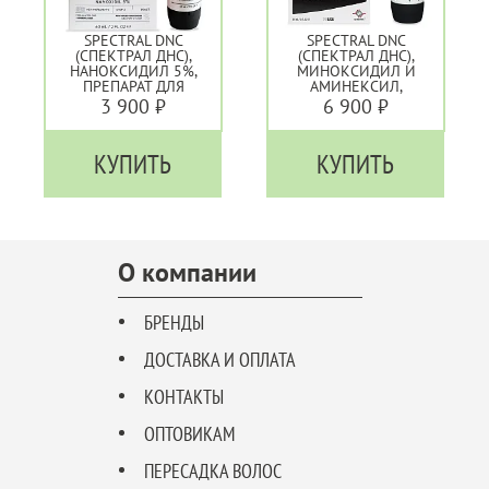
SPECTRAL DNC
SPECTRAL DNC
(СПЕКТРАЛ ДНС),
(СПЕКТРАЛ ДНС),
НАНОКСИДИЛ 5%,
МИНОКСИДИЛ И
ПРЕПАРАТ ДЛЯ
АМИНЕКСИЛ,
БОРЬБЫ С
ПРЕПАРАТ ДЛЯ
3 900 ₽
6 900 ₽
ОБЛЫСЕНИЕМ
БОРЬБЫ С
ОБЛЫСЕНИЕМ
КУПИТЬ
КУПИТЬ
О компании
БРЕНДЫ
ДОСТАВКА И ОПЛАТА
КОНТАКТЫ
ОПТОВИКАМ
ПЕРЕСАДКА ВОЛОС