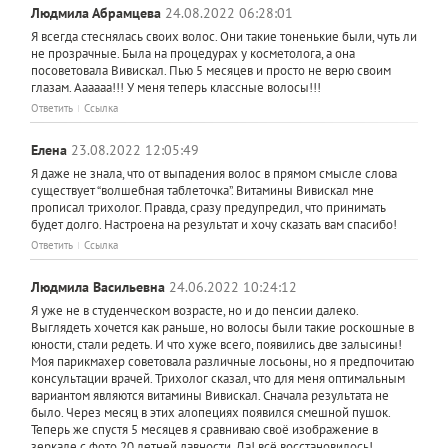
Людмила Абрамцева
24.08.2022 06:28:01
Я всегда стеснялась своих волос. Они такие тоненькие были, чуть ли
не прозрачные. Была на процедурах у косметолога, а она
посоветовала Вивискал. Пью 5 месяцев и просто не верю своим
глазам. Аааааа!!! У меня теперь классные волосы!!!
Ответить
Ссылка
Елена
23.08.2022 12:05:49
Я даже не знала, что от выпадения волос в прямом смысле слова
существует “волшебная таблеточка”. Витамины Вивискал мне
прописал трихолог. Правда, сразу предупредил, что принимать
будет долго. Настроена на результат и хочу сказать вам спасибо!
Ответить
Ссылка
Людмила Васильевна
24.06.2022 10:24:12
Я уже не в студенческом возрасте, но и до пенсии далеко.
Выглядеть хочется как раньше, но волосы были такие роскошные в
юности, стали редеть. И что хуже всего, появились две залысины!
Моя парикмахер советовала различные лосьоны, но я предпочитаю
консультации врачей. Трихолог сказал, что для меня оптимальным
вариантом являются витамины Вивискал. Сначала результата не
было. Через месяц в этих алопециях появился смешной пушок.
Теперь же спустя 5 месяцев я сравниваю своё изображение в
зеркале с фото 20 летней давности. Да! всё восстановилось!