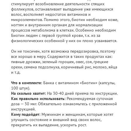
стимулирует возобновление деятельности спящих
фолликулов, останавливает выпадение уже имеющихся
волос, восполняет недостаток витаминов и
микроэлементов. Помимо этого, биотин необходим коже,
ногтям и внутренним органам для нормализации
процессов метаболизма в клетках. Особенно необходим
Биотин людям с первой группой крови, т.к. из за
физиологических особенной у них он плохо усваивается.
Он не токсичен, хотя возможна передозировка, поэтому
все хорошо в меру. Содержится в таких продуктах как:
пивные дрожжи, зеленый горошек, овес, соя, грецкие
орехи, семена подсолнуха, коричневый рис, молоко, яйца
и т.д.
Что в комплекте:
Банка с витамином «Биотин» (капсулы,
100 штук).
На сколько хватит:
На 30-40 дней приема по инструкции.
Как правильно использовать:
Рекомендуемая суточная
доза — 30 мкг. Обязательно ознакомьтесь с приложенной
инструкцией.
Кому подойдет:
Мужчинам и женщинам, которые хотят
улучшить состояние и внешний вид своих волос,
прекратить их выпадение, ускорить рост.