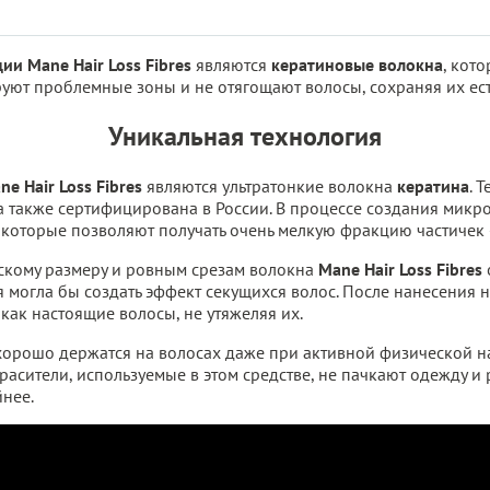
и Mane Hair Loss Fibres
являются
кератиновые волокна
, кот
уют проблемные зоны и не отягощают волосы, сохраняя их ест
Уникальная технология
ne Hair Loss Fibres
являются ультратонкие волокна
кератина
. 
а также сертифицирована в России. В процессе создания микр
 которые позволяют получать очень мелкую фракцию частичек –
скому размеру и ровным срезам волокна
Mane Hair Loss Fibres
я могла бы создать эффект секущихся волос. После нанесения н
как настоящие волосы, не утяжеляя их.
орошо держатся на волосах даже при активной физической на
расители, используемые в этом средстве, не пачкают одежду и р
йнее.