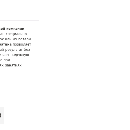
кой компании
ан специально
с или их потери.
ратина
позволяет
й результат без
чивает надежную
же при
х, занятиях
Ю