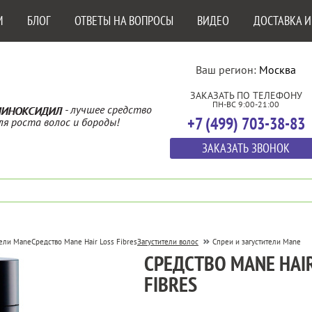
М
БЛОГ
ОТВЕТЫ НА ВОПРОСЫ
ВИДЕО
ДОСТАВКА И
Ваш регион:
Москва
ЗАКАЗАТЬ ПО ТЕЛЕФОНУ
ПН-ВС 9:00-21:00
- лучшее средство
ИНОКСИДИЛ
+7 (499) 703-38-83
ля роста волос и бороды!
ЗАКАЗАТЬ ЗВОНОК
тели Mane
Средство Mane Hair Loss Fibres
Загустители волос
Спреи и загустители Mane
СРЕДСТВО MANE HAIR
FIBRES