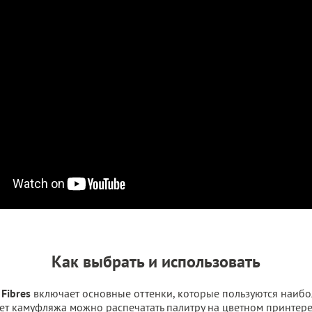
Как выбрать и использовать
 Fibres
включает основные оттенки, которые пользуются наибо
т камуфляжа можно распечатать палитру на цветном принтере