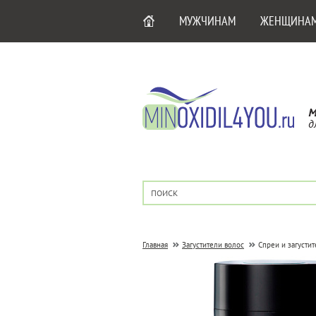
МУЖЧИНАМ
ЖЕНЩИНА
М
д
Главная
Загустители волос
Спреи и загусти