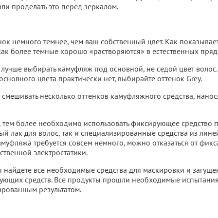
ли проделать это перед зеркалом.
нок немного темнее, чем ваш собственный цвет. Как показывает
 как более темные хорошо «растворяются» в естественных пря
, лучше выбирать камуфляж под основной, не седой цвет волос. 
основного цвета практически нет, выбирайте оттенок Grey.
мешивать несколько оттенков камуфляжного средства, нанося
, тем более необходимо использовать фиксирующее средство 
ный лак для волос, так и специализированные средства из лин
муфляжа требуется совсем немного, можно отказаться от фикс
бственной электростатики.
 найдете все необходимые средства для маскировки и загущен
ющих средств. Все продукты прошли необходимые испытания 
ированным результатом.