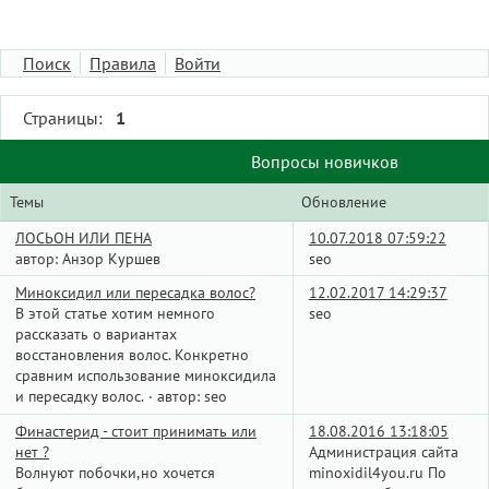
Поиск
Правила
Войти
Страницы:
1
Вопросы новичков
Темы
Обновление
ЛОСЬОН ИЛИ ПЕНА
10.07.2018 07:59:22
автор:
Анзор Куршев
seo
Миноксидил или пересадка волос?
12.02.2017 14:29:37
В этой статье хотим немного
seo
рассказать о вариантах
восстановления волос. Конкретно
сравним использование миноксидила
и пересадку волос.
автор:
seo
·
Финастерид - стоит принимать или
18.08.2016 13:18:05
нет ?
Администрация сайта
Волнуют побочки,но хочется
minoxidil4you.ru По