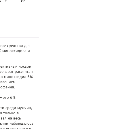
ное средство для
% миноксидила и
фективный лосьон
репарат рассчитан
его миноксидил 6%
авлением
кофеина.
— это 6%
ти среди мужчин,
я только в
овал на весь
ужчин наблюдалось
ид выпускается в