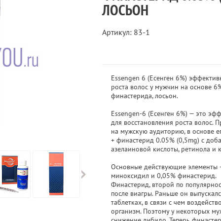
ЛОСЬОН
Артикул: 83-1
Essengen 6 (Есенген 6%) эффектив
роста волос у мужчин на основе 6
финастерида, лосьон.
Essengen-6 (Есенген 6%) — это эф
для восстановления роста волос. П
на мужскую аудиторию, в основе 
+ финастерид 0.05% (0,5mg) с доб
азелаиновой кислоты, ретинола и 
Основные действующие элементы 
миноксидил и 0,05% финастерид.
Финастерид, второй по популярнос
после виагры. Раньше он выпускалс
таблетках, в связи с чем воздейств
организм. Поэтому у некоторых м
снижение либидо. Теперь финастер