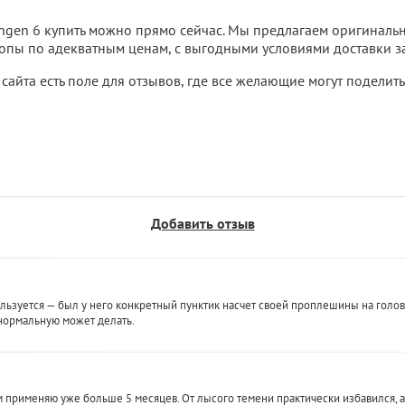
ngen 6 купить можно прямо сейчас. Мы предлагаем оригиналь
опы по адекватным ценам, с выгодными условиями доставки з
айта есть поле для отзывов, где все желающие могут поделить
Добавить отзыв
ьзуется — был у него конкретный пунктик насчет своей проплешины на голове
 нормальную может делать.
применяю уже больше 5 месяцев. От лысого темени практически избавился, а т