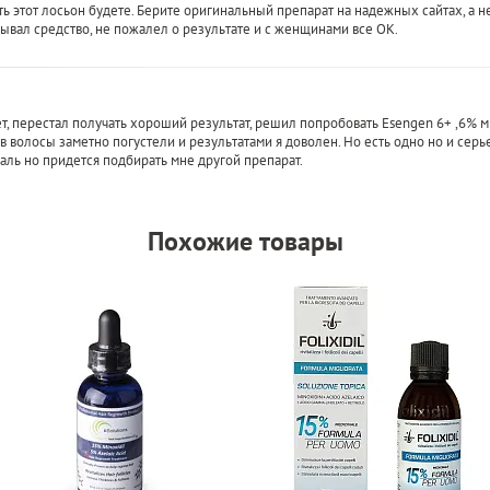
ь этот лосьон будете. Берите оригинальный препарат на надежных сайтах, а не 
азывал средство, не пожалел о результате и с женщинами все ОК.
т, перестал получать хороший результат, решил попробовать Esengen 6+ ,6% м
ев волосы заметно погустели и результатами я доволен. Но есть одно но и сер
аль но придется подбирать мне другой препарат.
Похожие товары