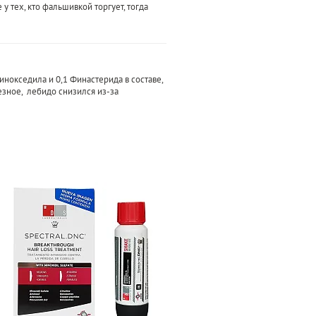
у тех, кто фальшивкой торгует, тогда
инокседила и 0,1 Финастерида в составе,
ьезное, лебидо снизился из-за