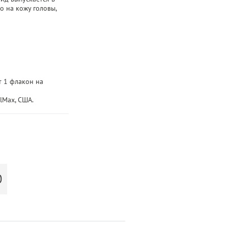
о на кожу головы,
т 1 флакон на
lMax, США.
Ю