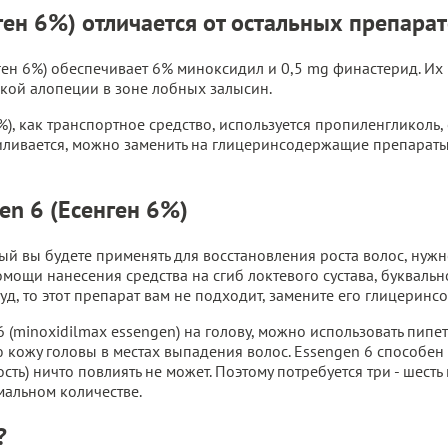
ген 6%) отличается от остальных препара
ген 6%) обеспечивает 6% миноксидил и 0,5 mg финастерид. И
кой алопеции в зоне лобных залысин.
%), как транспортное средство, используется пропиленгликоль,
усиливается, можно заменить на глицеринсодержащие препараты
en 6 (Есенген 6%)
ый вы будете применять для восстановления роста волос, нужно
омощи нанесения средства на сгиб локтевого сустава, буквальн
уд, то этот препарат вам не подходит, замените его глицерин
 (minoxidilmax essengen) на голову, можно использовать пипет
ю кожу головы в местах выпадения волос. Essengen 6 способен в
сть) ничто повлиять не может. Поэтому потребуется три - шесть
мальном количестве.
?