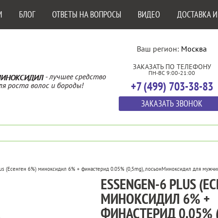
М
БЛОГ
ОТВЕТЫ НА ВОПРОСЫ
ВИДЕО
ДОСТАВКА И
Ваш регион:
Москва
ЗАКАЗАТЬ ПО ТЕЛЕФОНУ
ПН-ВС 9:00-21:00
- лучшее средство
ИНОКСИДИЛ
+7 (499) 703-38-83
ля роста волос и бороды!
ЗАКАЗАТЬ ЗВОНОК
us (Есенген 6%) миноксидил 6% + финастерид 0.05% (0,5mg), лосьон
Миноксидил для мужчи
ESSENGEN-6 PLUS (Е
МИНОКСИДИЛ 6% +
ФИНАСТЕРИД 0.05% (