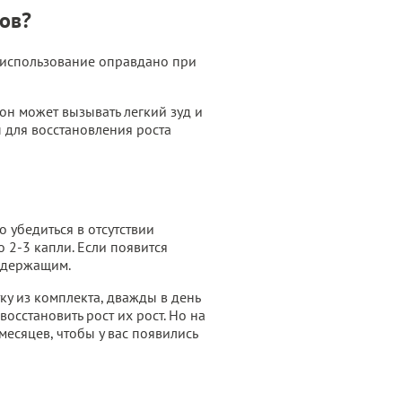
тов?
х использование оправдано при
 он может вызывать легкий зуд и
 для восстановления роста
 убедиться в отсутствии
о 2-3 капли. Если появится
содержащим.
ку из комплекта, дважды в день
осстановить рост их рост. Но на
 месяцев, чтобы у вас появились