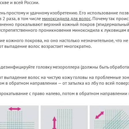
скве и всей России.
нь простому и удачному изобретению. Его использование позв
 2 раза, в том числе
миноксидила для волос
. Почему так прои
зненно прокалывают верхний кожный покров (эпидермальный 
еспрепятственного проникновения миноксидила к луковицам в
е кожного покрова, но оно настолько незначительное, что не 
от выпадение волос возрастает многократно.
одезинфицируйте головку мезороллера (должны быть обработан
от выпадение волос на чистую кожу головы на проблемные зо
том в обратном направлении — от затылка ко лбу по всей повер
рокатывание с право налево, потом в обратном направлении 