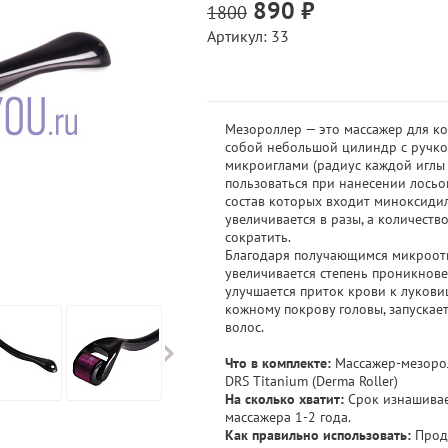
890 ₽
1800
Артикул: 33
Мезороллер — это массажер для ко
собой небольшой цилиндр с ручко
микроиглами (радиус каждой иглы 0
пользоваться при нанесении лосьон
состав которых входит миноксиди
увеличивается в разы, а количест
сократить.
Благодаря получающимся микроот
увеличивается степень проникнов
улучшается приток крови к лукови
кожному покрову головы, запускае
волос.
Что в комплекте:
Массажер-мезоро
DRS Titanium (Derma Roller)
На сколько хватит:
Срок изнашивае
массажера 1-2 года.
Как правильно использовать:
Прод