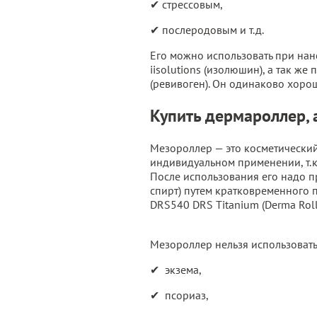
✔ стрессовым,
✔ послеродовым и т.д.
Его можно использовать при нане
iisolutions (изолюшин), а так же
(ревивоген). Он одинаково хор
Купить дермароллер, 
Мезороллер — это косметический
индивидуальном применении, т.к
После использования его надо 
спирт) путем кратковременного 
DRS540 DRS Titanium (Derma Roll
Мезороллер нельзя использовать 
✔ экзема,
✔ псориаз,