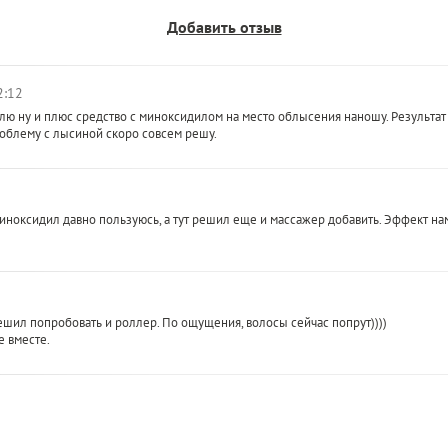
Добавить отзыв
2:12
ю ну и плюс средство с миноксидилом на место облысения наношу. Результат з
роблему с лысиной скоро совсем решу.
ноксидил давно пользуюсь, а тут решил еще и массажер добавить. Эффект нам
шил попробовать и роллер. По ощущения, волосы сейчас попрут))))
е вместе.