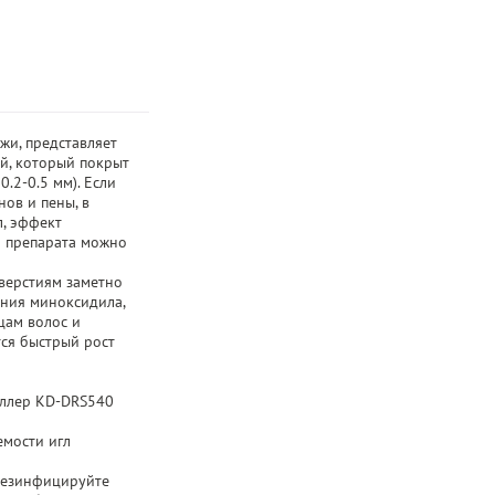
жи, представляет
й, который покрыт
.2-0.5 мм). Если
ов и пены, в
л, эффект
во препарата можно
верстиям заметно
ения миноксидила,
цам волос и
тся быстрый рост
ллер KD-DRS540
мости игл
езинфицируйте