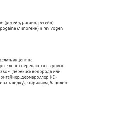
 (рогейн, рогаин, регейн),
ipogaine (липогейн) и revivogen
елать акцент на
рые легко передаются с кровью.
авом (перекись водорода или
 контейнер. дермароллер KD-
вать водку), стирилиум, бацилол.