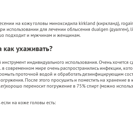
сении на кожу головы миноксидила kirkland (киркланд), rogaine
 при использовании для лечении облысения dualgen (дуалген), l
ошо подходит и мужчинам и женщинам.
а как ухаживать?
 инструмент индивидуального использования. Очень хочется сд
. в современном мире очень распространились инфекции, кото
промыть проточной водой и обработать дезинфицирующим сост
погружения. После этого просушить и поместить на хранение в
er)хорошо переносит погружение в 75% спирт (можно использо
если на коже головы есть: