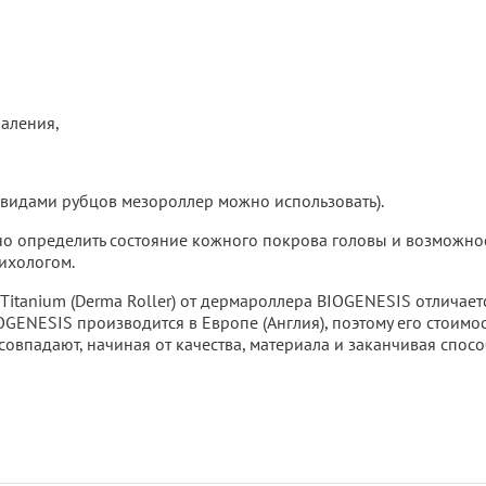
аления,
видами рубцов мезороллер можно использовать).
но определить состояние кожного покрова головы и возможнос
рихологом.
Titanium (Derma Roller) от дермароллера BIOGENESIS отличает
GENESIS производится в Европе (Англия), поэтому его стоимос
овпадают, начиная от качества, материала и заканчивая спос