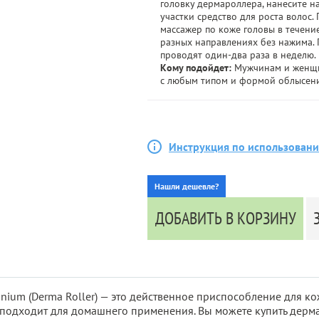
головку дермароллера, нанесите 
участки средство для роста волос.
массажер по коже головы в течение
разных направлениях без нажима.
проводят один-два раза в неделю.
Кому подойдет:
Мужчинам и женщ
с любым типом и формой облысени
Инструкция по использован
Нашли дешевле?
ДОБАВИТЬ В КОРЗИНУ
ium (Derma Roller) — это действенное приспособление для ко
подходит для домашнего применения. Вы можете купить дерма