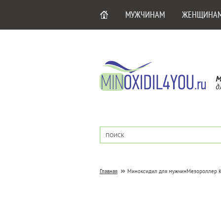
МУЖЧИНАМ
ЖЕНЩИНА
М
д
Главная
Миноксидил для мужчин
Мезороллер K