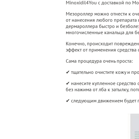
Minoxidil4You с доставкой по Мо
Мезороллер можно отнести к оче
от нанесения любого препарата в
дермароллера быстро и безболе
многочисленные канальца для б
Конечно, происходит повреждени
эффект от применения средства 
Сама процедура очень проста:
✔ тщательно очистите кожу и пр
✔ нанесите купленное средство 
без нажима от лба к затылку, по
✔ следующим движением будет п