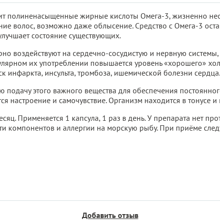
т полиненасыщенные жирные кислоты Омега-3, жизненно нео
яние волос, возможно даже облысение. Средство с Омега-3 ост
 улучшает состояние существующих.
рно воздействуют на сердечно-сосудистую и нервную системы, 
улярном их употреблении повышается уровень «хорошего» хол
ск инфаркта, инсульта, тромбоза, ишемической болезни сердца
 подачу этого важного вещества для обеспечения постоянного 
я настроение и самочувствие. Организм находится в тонусе и 
сяц. Применяется 1 капсула, 1 раз в день. У препарата нет п
 компонентов и аллергии на морскую рыбу. При приёме следуе
Добавить отзыв