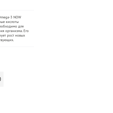
 Omega-3 NOW
ые кислоты
необходимо для
ия организма. Его
рует рост новых
ствующих.
Ю