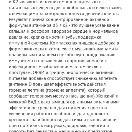
и К2 являются источником дополнительных
питательных веществ для онкобольных и веществами,
отвечающими за контроль процесса деления клеток.
Результат приема концентрированной активной
формулы витаминов d3 + к2 - это лучшее усваивание
кальция и фосфора, здоровое сердце и нормальное
давление, крепкие кости и зубы, поддержка
иммунной системы. Комплексная пищевая добавка в
форме жидкости в комплексе с мультивитаминами и
правильным питанием способствует поддержанию
иммунитета и повышению сопротивляемости к
инфекционным заболеваниям, в том числе к
простудам, ОРВИ и гриппу. Биологически активная
питьевая добавка способствует снижению аппетита
(витамин D повышает эффективность действия
гормона лептина (гормона аппетита), который
сообщает головному мозгу о насыщении). Женский и
мужской БАД с важными для организма витаминами -
эффективное средство для снижения стресса и
увеличения работоспособности, для здорового
крепкого сна и бодрости, для силы и выносливости
при спортивных нагрузках, здоровья, энергии и
красоты без лекарств и медицинских препаратов.