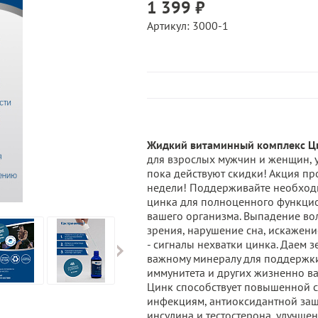
1 399 ₽
Артикул: 3000-1
Жидкий витаминный комплекс Ц
для взрослых мужчин и женщин, у
пока действуют скидки! Акция пр
недели! Поддерживайте необход
цинка для полноценного функци
вашего организма. Выпадение во
зрения, нарушение сна, искажени
- сигналы нехватки цинка. Даем з
важному минералу для поддержк
иммунитета и других жизненно в
Цинк способствует повышенной 
инфекциям, антиоксидантной защ
инсулина и тестостерона, улучше