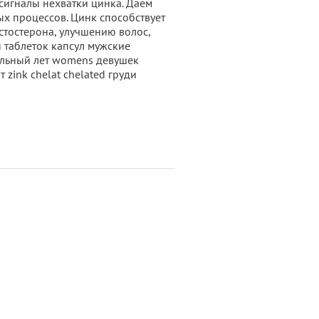
 сигналы нехватки цинка. Даем
х процессов. Цинк способствует
тостерона, улучшению волос,
 таблеток капсул мужские
альный лет womens девушек
zink chelat chelated груди