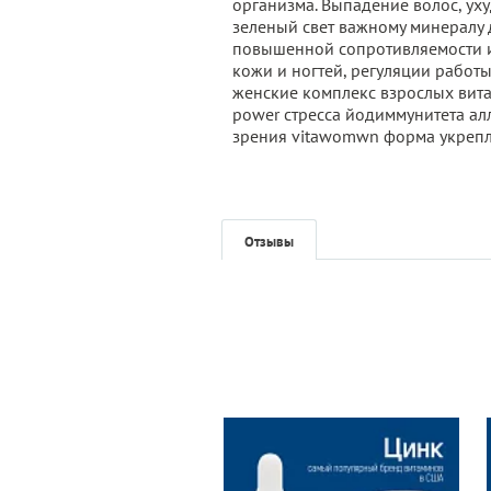
организма. Выпадение волос, уху
зеленый свет важному минералу 
повышенной сопротивляемости ин
кожи и ногтей, регуляции работ
женские комплекс взрослых вит
power стресса йодиммунитета алл
зрения vitawomwn форма укрепле
Отзывы