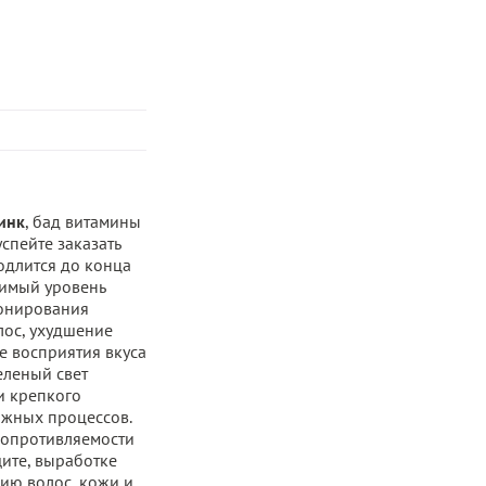
инк
, бад витамины
спейте заказать
одлится до конца
имый уровень
онирования
лос, ухудшение
е восприятия вкуса
еленый свет
и крепкого
ажных процессов.
сопротивляемости
ите, выработке
нию волос, кожи и