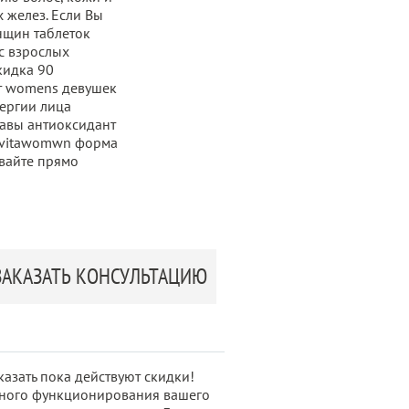
х желез. Если Вы
нщин таблеток
с взрослых
кидка 90
т womens девушек
лергии лица
тавы антиоксидант
ия vitawomwn форма
ывайте прямо
ЗАКАЗАТЬ КОНСУЛЬТАЦИЮ
азать пока действуют скидки!
нного функционирования вашего