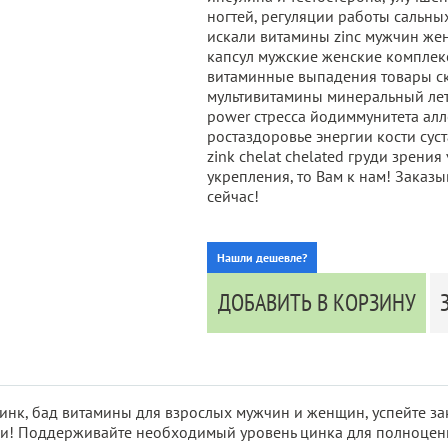
ногтей, регуляции работы сальны
искали витамины zinс мужчин же
капсул мужские женские комплек
витаминные выпадения товары с
мультивитамины минеральный ле
power стресса йодиммунитета ал
ростаздоровье энергии кости сус
zink chelat chelated груди зрен
укрепления, то Вам к нам! Заказ
сейчас!
Нашли дешевле?
ДОБАВИТЬ В КОРЗИНУ
к, бад витамины для взрослых мужчин и женщин, успейте зак
ли! Поддерживайте необходимый уровень цинка для полноце