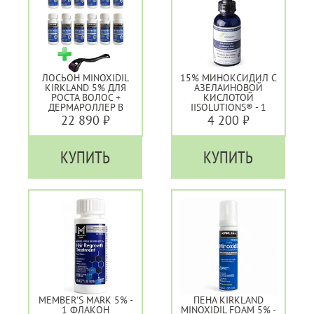
ЛОСЬОН MINOXIDIL
15% МИНОКСИДИЛ С
KIRKLAND 5% ДЛЯ
АЗЕЛАИНОВОЙ
РОСТА ВОЛОС +
КИСЛОТОЙ
ДЕРМАРОЛЛЕР В
IISOLUTIONS® - 1
ПОДАРОК - 12
МЕСЯЦ
22 890 ₽
4 200 ₽
ФЛАКОНОВ
КУПИТЬ
КУПИТЬ
MEMBER'S MARK 5% -
ПЕНА KIRKLAND
1 ФЛАКОН
MINOXIDIL FOAM 5% -